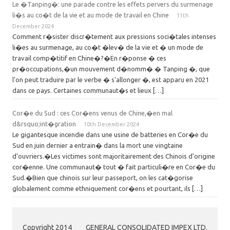
Le �Tanping�: une parade contre les effets pervers du surmenage
li�s au co�t de la vie et au mode de travail en Chine
11th
December 2024
Comment r�sister discr�tement aux pressions soci�tales intenses
li�es au surmenage, au co�t �lev� de la vie et � un mode de
travail comp�titif en Chine�?�En r�ponse � ces
pr�occupations,�un mouvement d�nomm� � Tanping �, que
l'on peut traduire par le verbe � s'allonger �, est apparu en 2021
dans ce pays. Certaines communaut�s et lieux […]
Cor�e du Sud : ces Cor�ens venus de Chine,�en mal
d&rsquo;int�gration
10th December 2024
Le gigantesque incendie dans une usine de batteries en Cor�e du
Sud en juin dernier a entrain� dans la mort une vingtaine
d’ouvriers.�Les victimes sont majoritairement des Chinois d'origine
cor�enne. Une communaut� tout � fait particuli�re en Cor�e du
Sud.�Bien que chinois sur leur passeport, on les cat�gorise
globalement comme ethniquement cor�ens et pourtant, ils […]
Copyright 2014
GENERAL CONSOLIDATED IMPEX LTD.