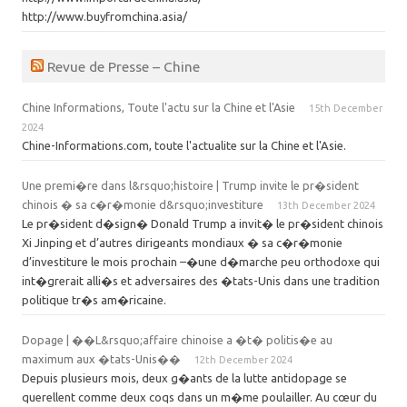
http://www.buyfromchina.asia/
Revue de Presse – Chine
Chine Informations, Toute l'actu sur la Chine et l'Asie
15th December
2024
Chine-Informations.com, toute l'actualite sur la Chine et l'Asie.
Une premi�re dans l&rsquo;histoire | Trump invite le pr�sident
chinois � sa c�r�monie d&rsquo;investiture
13th December 2024
Le pr�sident d�sign� Donald Trump a invit� le pr�sident chinois
Xi Jinping et d’autres dirigeants mondiaux � sa c�r�monie
d’investiture le mois prochain –�une d�marche peu orthodoxe qui
int�grerait alli�s et adversaires des �tats-Unis dans une tradition
politique tr�s am�ricaine.
Dopage | ��L&rsquo;affaire chinoise a �t� politis�e au
maximum aux �tats-Unis��
12th December 2024
Depuis plusieurs mois, deux g�ants de la lutte antidopage se
querellent comme deux coqs dans un m�me poulailler. Au cœur du