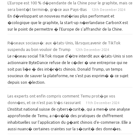
L'Europe est 100 % d�pendante de la Chine pour le graphite, mais ce
sera bient�t termin�, gr�ce aux Pays-Bas
12th December 2024
En d�veloppant un nouveau mat�riau plus performant et
�cologique que le graphite, la start-up n�erlandaise CarbonX est
sur le point de permettre � l'Europe de s'affranchir de la Chine.
R�seaux sociaux�: aux �tats-Unis, l&rsquo;avenir de TikTok
suspendu au bon vouloir de Trump
12th December 2024
Le r�seau social TikTok risque d’�tre interdit aux �tats-Unis si son
actionnaire ByteDance refuse de le c�der � une entreprise qui ne
soit pas li�e � des int�r�ts chinois. Donald Trump, un temps
soucieux de sauver la plateforme, ne s’est pas exprim� � ce sujet
depuis son �lection.
Les experts ont enfin compris comment Temu prot�ge vos
donn�es, et ce n'est pas tr�s rassurant
11th December 2024
L'Institut national suisse de cybers�curit�, qui a men� une analyse
approfondie de Temu, a r�v�l� des pratiques de chiffrement
inhabituelles sur l'application du g�ant chinois d'e-commerce. Elle a
aussi nuanc� certaines craintes sur la s�curit� des donn�es.