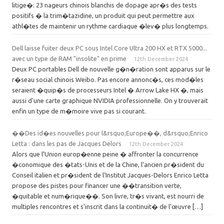
litige�: 23 nageurs chinois blanchis de dopage apr�s des tests
positifs � la trim�tazidine, un produit qui peut permettre aux
athl�tes de maintenir un rythme cardiaque �lev� plus longtemps.
Dell laisse fuiter deux PC sous Intel Core Ultra 200 HX et RTX 5000...
avec un type de RAM "insolite" en prime
12th December 2024
Deux PC portables Dell de nouvelle g�n�ration sont apparus sur le
r�seau social chinois Weibo. Pas encore annonc�s, ces mod�les
seraient �quip�s de processeurs Intel � Arrow Lake HX �, mais
aussi d'une carte graphique NVIDIA professionnelle. On y trouverait
enfin un type de m�moire vive pas si courant.
��Des id�es nouvelles pour l&rsquo;Europe��, d&rsquo;Enrico
Letta : dans les pas de Jacques Delors
12th December 2024
Alors que l’Union europ�enne peine � affronter la concurrence
�conomique des �tats-Unis et de la Chine, l’ancien pr�sident du
Conseil italien et pr�sident de l’Institut Jacques-Delors Enrico Letta
propose des pistes pour financer une ��transition verte,
�quitable et num�rique��. Son livre, tr�s vivant, est nourri de
multiples rencontres et s’inscrit dans la continuit� de l’œuvre […]