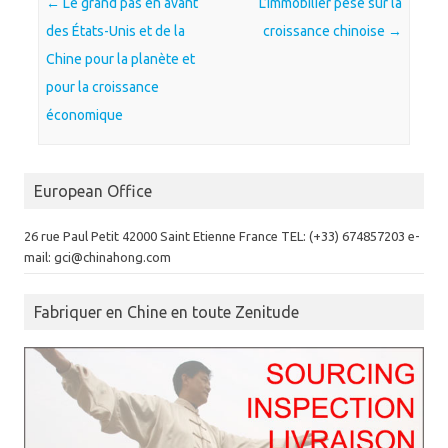
Post navigation
←
Le grand pas en avant
L’immobilier pèse sur la
des États-Unis et de la
croissance chinoise
→
Chine pour la planète et
pour la croissance
économique
European Office
26 rue Paul Petit 42000 Saint Etienne France TEL: (+33) 674857203 e-
mail: gci@chinahong.com
Fabriquer en Chine en toute Zenitude