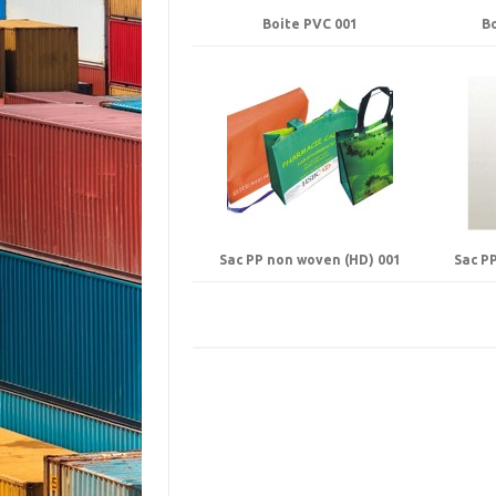
Boite PVC 001
Bo
Sac PP non woven (HD) 001
Sac P