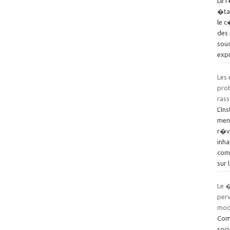
Le r
�tat
le c
des
souc
exp
Les
pro
rass
L'In
men
r�v
inha
comm
sur
Le �
perv
mode
Com
soci