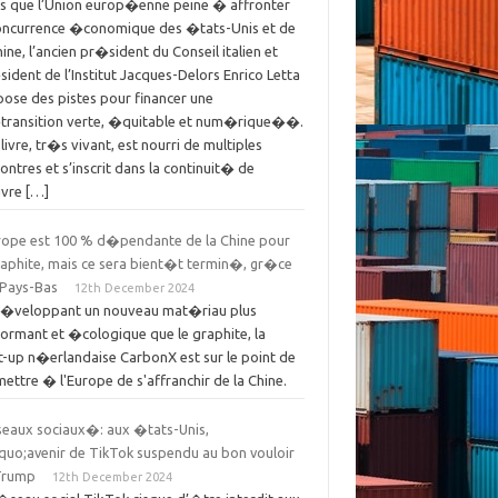
rs que l’Union europ�enne peine � affronter
concurrence �conomique des �tats-Unis et de
hine, l’ancien pr�sident du Conseil italien et
ident de l’Institut Jacques-Delors Enrico Letta
ose des pistes pour financer une
ransition verte, �quitable et num�rique��.
livre, tr�s vivant, est nourri de multiples
ontres et s’inscrit dans la continuit� de
uvre […]
urope est 100 % d�pendante de la Chine pour
raphite, mais ce sera bient�t termin�, gr�ce
 Pays-Bas
12th December 2024
d�veloppant un nouveau mat�riau plus
ormant et �cologique que le graphite, la
t-up n�erlandaise CarbonX est sur le point de
ettre � l'Europe de s'affranchir de la Chine.
eaux sociaux�: aux �tats-Unis,
quo;avenir de TikTok suspendu au bon vouloir
Trump
12th December 2024