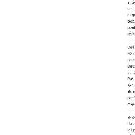
ant
un m
nag
test
peut
ryt
Dell
HX e
pri
Deu
sont
Pas
�qu
�, m
prof
m�mo
��D
l&r
les 