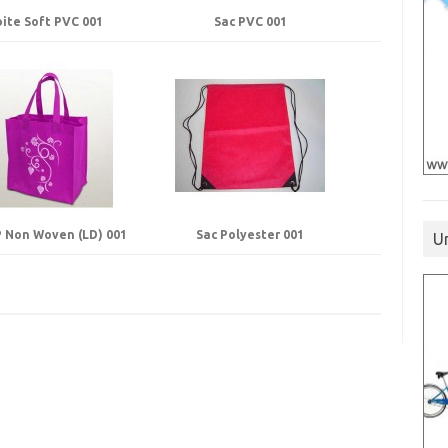
ite Soft PVC 001
Sac PVC 001
P Non Woven (LD) 001
Sac Polyester 001
U