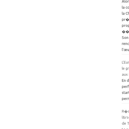
Alo
la 
la C
pr�s
prop
��t
Son 
renc
l’œ
L'E
le g
aux
En 
perf
star
perm
R�s
l&rs
de 