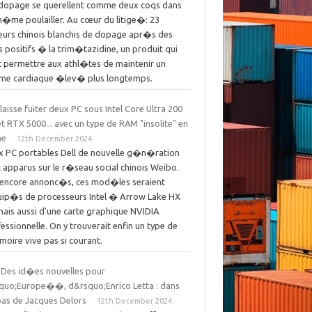
idopage se querellent comme deux coqs dans
�me poulailler. Au cœur du litige�: 23
eurs chinois blanchis de dopage apr�s des
s positifs � la trim�tazidine, un produit qui
 permettre aux athl�tes de maintenir un
hme cardiaque �lev� plus longtemps.
 laisse fuiter deux PC sous Intel Core Ultra 200
t RTX 5000... avec un type de RAM "insolite" en
me
12th December 2024
x PC portables Dell de nouvelle g�n�ration
 apparus sur le r�seau social chinois Weibo.
 encore annonc�s, ces mod�les seraient
ip�s de processeurs Intel � Arrow Lake HX
ais aussi d'une carte graphique NVIDIA
essionnelle. On y trouverait enfin un type de
ire vive pas si courant.
es id�es nouvelles pour
squo;Europe��, d&rsquo;Enrico Letta : dans
pas de Jacques Delors
12th December 2024