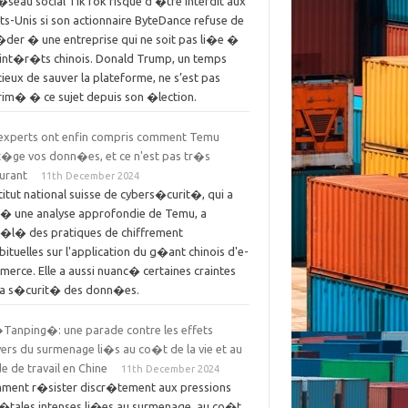
�seau social TikTok risque d’�tre interdit aux
s-Unis si son actionnaire ByteDance refuse de
�der � une entreprise qui ne soit pas li�e �
 int�r�ts chinois. Donald Trump, un temps
ieux de sauver la plateforme, ne s’est pas
rim� � ce sujet depuis son �lection.
 experts ont enfin compris comment Temu
t�ge vos donn�es, et ce n'est pas tr�s
urant
11th December 2024
stitut national suisse de cybers�curit�, qui a
� une analyse approfondie de Temu, a
�l� des pratiques de chiffrement
bituelles sur l'application du g�ant chinois d'e-
erce. Elle a aussi nuanc� certaines craintes
 la s�curit� des donn�es.
Tanping�: une parade contre les effets
ers du surmenage li�s au co�t de la vie et au
 de travail en Chine
11th December 2024
ment r�sister discr�tement aux pressions
�tales intenses li�es au surmenage, au co�t