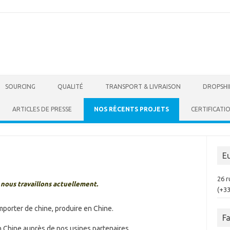
Skip to content
SOURCING
QUALITÉ
TRANSPORT & LIVRAISON
DROPSHI
ARTICLES DE PRESSE
NOS RÉCENTS PROJETS
CERTIFICATI
E
26 r
 nous travaillons actuellement.
(+3
importer de chine, produire en Chine.
F
n Chine auprès de nos usines partenaires.