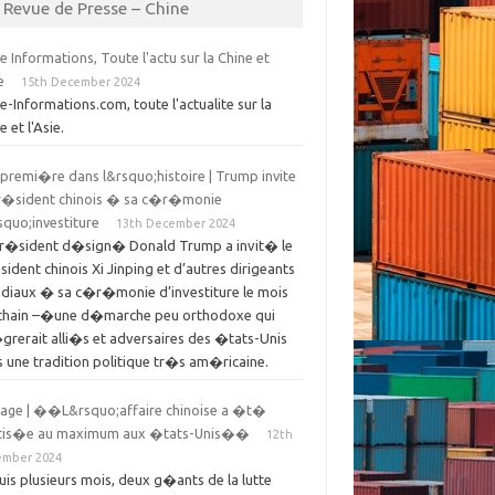
Revue de Presse – Chine
e Informations, Toute l'actu sur la Chine et
e
15th December 2024
e-Informations.com, toute l'actualite sur la
e et l'Asie.
premi�re dans l&rsquo;histoire | Trump invite
pr�sident chinois � sa c�r�monie
quo;investiture
13th December 2024
pr�sident d�sign� Donald Trump a invit� le
ident chinois Xi Jinping et d’autres dirigeants
diaux � sa c�r�monie d’investiture le mois
chain –�une d�marche peu orthodoxe qui
grerait alli�s et adversaires des �tats-Unis
 une tradition politique tr�s am�ricaine.
age | ��L&rsquo;affaire chinoise a �t�
itis�e au maximum aux �tats-Unis��
12th
ember 2024
is plusieurs mois, deux g�ants de la lutte