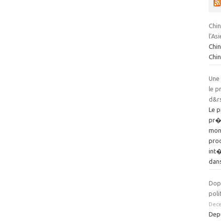
Chin
l'Asi
Chin
Chin
Une 
le 
d&rs
Le 
pr�s
mon
pro
int�
dans
Dop
pol
Dec
Depu